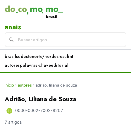
anais
brasil
sudeste
norte/nordeste
sul
int
autores
palavras-chave
editorial
início
›
autores
›
adrião, liliana de souza
Adrião, Liliana de Souza
0000-0002-7002-8207
7 artigos