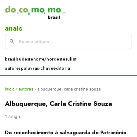
anais
brasil
sudeste
norte/nordeste
sul
int
autores
palavras-chave
editorial
início
›
autores
›
albuquerque, carla cristine souza
Albuquerque, Carla Cristine Souza
1 artigo
Do reconhecimento à salvaguarda do Patrimônio