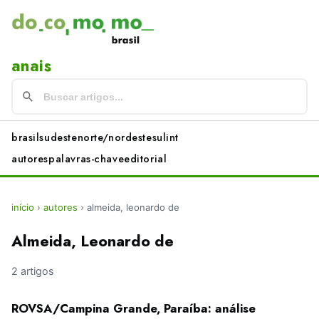
anais
brasil
sudeste
norte/nordeste
sul
int
autores
palavras-chave
editorial
início
›
autores
›
almeida, leonardo de
Almeida, Leonardo de
2 artigos
ROVSA/Campina Grande, Paraíba: análise