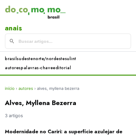
anais
brasil
sudeste
norte/nordeste
sul
int
autores
palavras-chave
editorial
início
›
autores
›
alves, myllena bezerra
Alves, Myllena Bezerra
3 artigos
Modernidade no Cariri: a superfície azulejar de