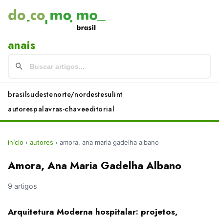
anais
brasil
sudeste
norte/nordeste
sul
int
autores
palavras-chave
editorial
início
›
autores
›
amora, ana maria gadelha albano
Amora, Ana Maria Gadelha Albano
9 artigos
Arquitetura Moderna hospitalar: projetos,