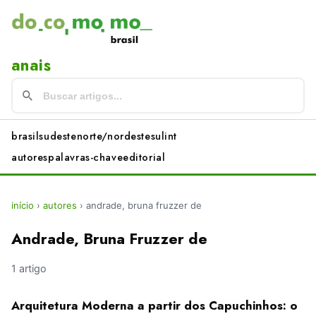
anais
brasil
sudeste
norte/nordeste
sul
int
autores
palavras-chave
editorial
início
›
autores
›
andrade, bruna fruzzer de
Andrade, Bruna Fruzzer de
1 artigo
Arquitetura Moderna a partir dos Capuchinhos: o