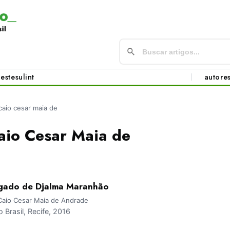
este
sul
int
autore
caio cesar maia de
aio Cesar Maia de
egado de Djalma Maranhão
Caio Cesar Maia de Andrade
Brasil, Recife, 2016