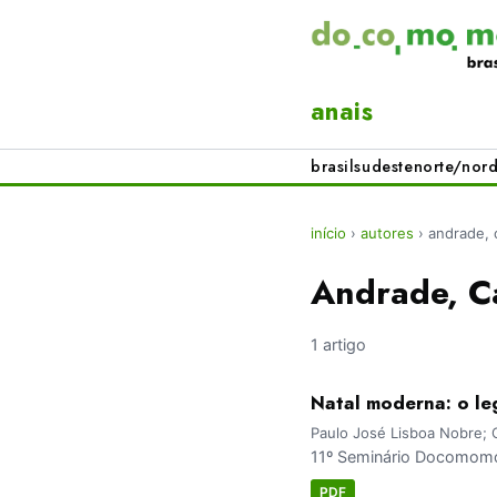
anais
brasil
sudeste
norte/nord
início
›
autores
›
andrade, 
Andrade, C
1 artigo
Natal moderna: o l
Paulo José Lisboa Nobre; 
11º Seminário Docomomo 
PDF