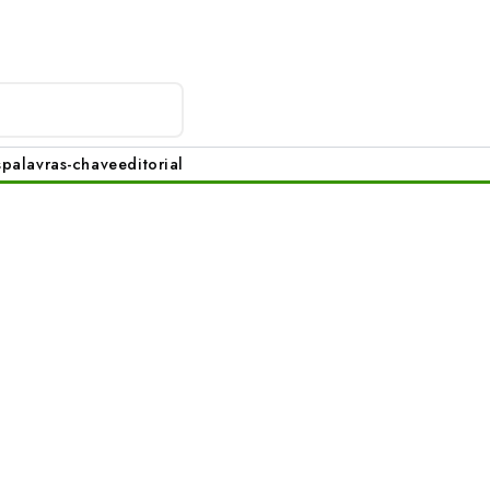
s
palavras-chave
editorial