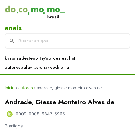
anais
brasil
sudeste
norte/nordeste
sul
int
autores
palavras-chave
editorial
início
›
autores
›
andrade, giesse monteiro alves de
Andrade, Giesse Monteiro Alves de
0009-0008-6847-5965
3 artigos