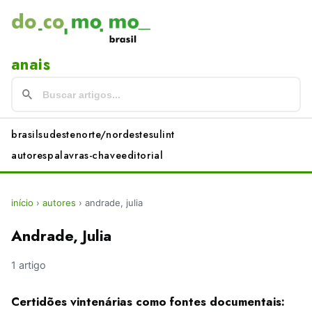
anais
brasil
sudeste
norte/nordeste
sul
int
autores
palavras-chave
editorial
início
›
autores
›
andrade, julia
Andrade, Julia
1 artigo
Certidões vintenárias como fontes documentais: