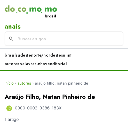
anais
brasil
sudeste
norte/nordeste
sul
int
autores
palavras-chave
editorial
início
›
autores
›
araújo filho, natan pinheiro de
Araújo Filho, Natan Pinheiro de
0000-0002-0386-183X
1 artigo