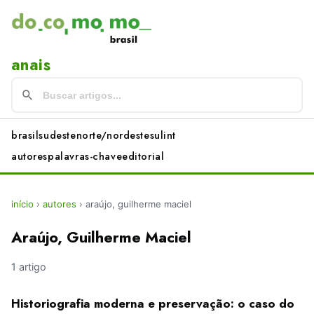
anais
brasil
sudeste
norte/nordeste
sul
int
autores
palavras-chave
editorial
início
›
autores
›
araújo, guilherme maciel
Araújo, Guilherme Maciel
1 artigo
Historiografia moderna e preservação: o caso do