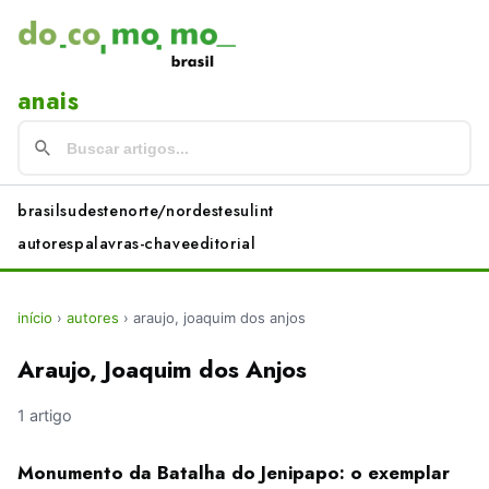
anais
brasil
sudeste
norte/nordeste
sul
int
autores
palavras-chave
editorial
início
›
autores
›
araujo, joaquim dos anjos
Araujo, Joaquim dos Anjos
1 artigo
Monumento da Batalha do Jenipapo: o exemplar