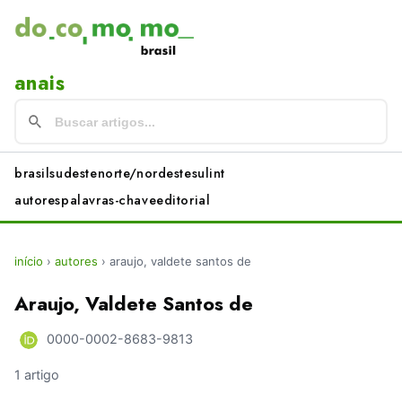
anais
brasil
sudeste
norte/nordeste
sul
int
autores
palavras-chave
editorial
início
›
autores
›
araujo, valdete santos de
Araujo, Valdete Santos de
0000-0002-8683-9813
1 artigo