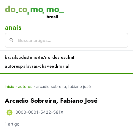
anais
brasil
sudeste
norte/nordeste
sul
int
autores
palavras-chave
editorial
início
›
autores
›
arcadio sobreira, fabiano josé
Arcadio Sobreira, Fabiano José
0000-0001-5422-581X
1 artigo