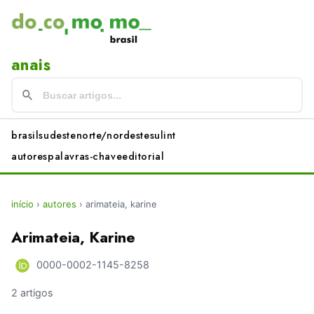
anais
brasil
sudeste
norte/nordeste
sul
int
autores
palavras-chave
editorial
início
›
autores
›
arimateia, karine
Arimateia, Karine
0000-0002-1145-8258
2 artigos