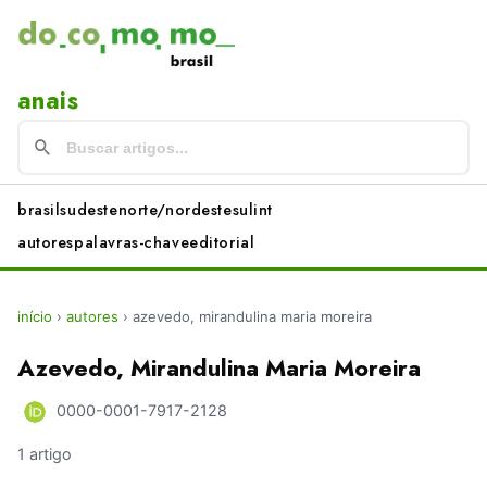
anais
brasil
sudeste
norte/nordeste
sul
int
autores
palavras-chave
editorial
início
›
autores
›
azevedo, mirandulina maria moreira
Azevedo, Mirandulina Maria Moreira
0000-0001-7917-2128
1 artigo