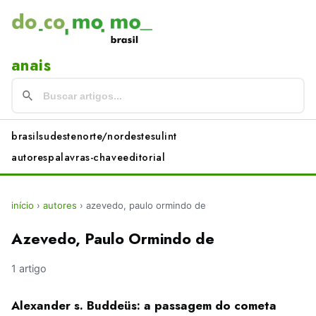
anais
brasil
sudeste
norte/nordeste
sul
int
autores
palavras-chave
editorial
início
›
autores
›
azevedo, paulo ormindo de
Azevedo, Paulo Ormindo de
1 artigo
Alexander s. Buddeüs: a passagem do cometa