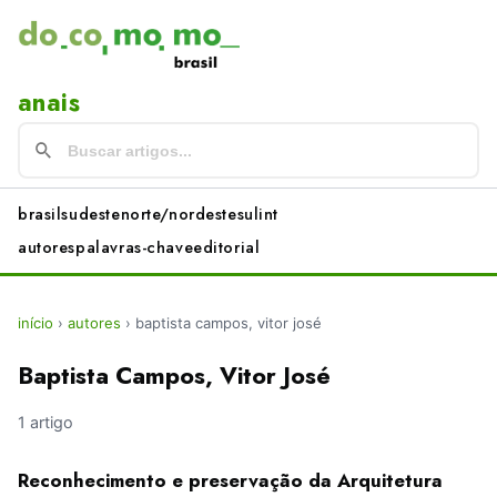
anais
brasil
sudeste
norte/nordeste
sul
int
autores
palavras-chave
editorial
início
›
autores
›
baptista campos, vitor josé
Baptista Campos, Vitor José
1 artigo
Reconhecimento e preservação da Arquitetura