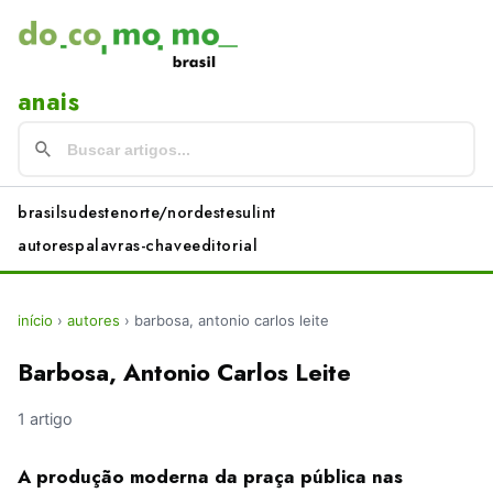
anais
brasil
sudeste
norte/nordeste
sul
int
autores
palavras-chave
editorial
início
›
autores
›
barbosa, antonio carlos leite
Barbosa, Antonio Carlos Leite
1 artigo
A produção moderna da praça pública nas