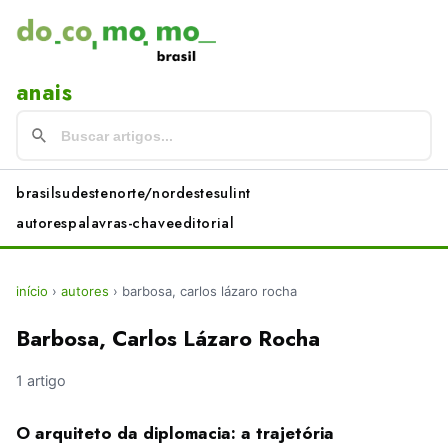
anais
brasil
sudeste
norte/nordeste
sul
int
autores
palavras-chave
editorial
início
›
autores
›
barbosa, carlos lázaro rocha
Barbosa, Carlos Lázaro Rocha
1 artigo
O arquiteto da diplomacia: a trajetória