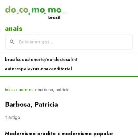
anais
brasil
sudeste
norte/nordeste
sul
int
autores
palavras-chave
editorial
início
›
autores
›
barbosa, patrícia
Barbosa, Patrícia
1 artigo
Modernismo erudito x modernismo popular