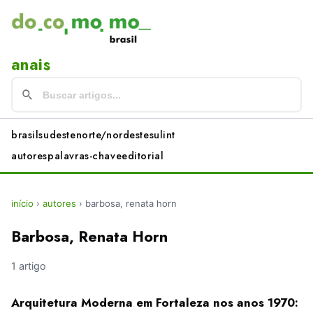
anais
brasil
sudeste
norte/nordeste
sul
int
autores
palavras-chave
editorial
início
›
autores
›
barbosa, renata horn
Barbosa, Renata Horn
1 artigo
Arquitetura Moderna em Fortaleza nos anos 1970: