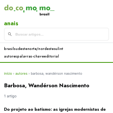
anais
brasil
sudeste
norte/nordeste
sul
int
autores
palavras-chave
editorial
início
›
autores
›
barbosa, wandérson nascimento
Barbosa, Wandérson Nascimento
1 artigo
Do projeto ao batismo: as igrejas modernistas de