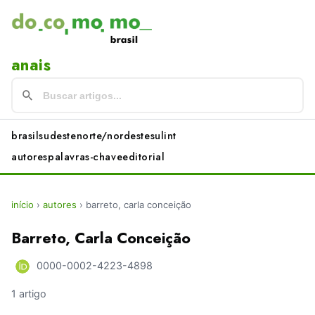
anais
brasil
sudeste
norte/nordeste
sul
int
autores
palavras-chave
editorial
início
›
autores
›
barreto, carla conceição
Barreto, Carla Conceição
0000-0002-4223-4898
1 artigo