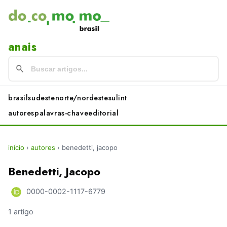
anais
brasil
sudeste
norte/nordeste
sul
int
autores
palavras-chave
editorial
início
›
autores
›
benedetti, jacopo
Benedetti, Jacopo
0000-0002-1117-6779
1 artigo