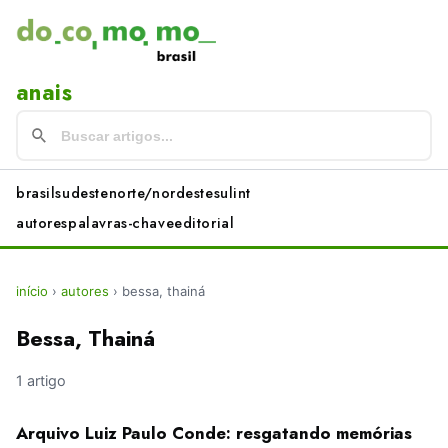
anais
brasil
sudeste
norte/nordeste
sul
int
autores
palavras-chave
editorial
início
›
autores
›
bessa, thainá
Bessa, Thainá
1 artigo
Arquivo Luiz Paulo Conde: resgatando memórias