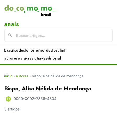
anais
brasil
sudeste
norte/nordeste
sul
int
autores
palavras-chave
editorial
início
›
autores
›
bispo, alba nélida de mendonça
Bispo, Alba Nélida de Mendonça
0000-0002-7356-4304
3 artigos