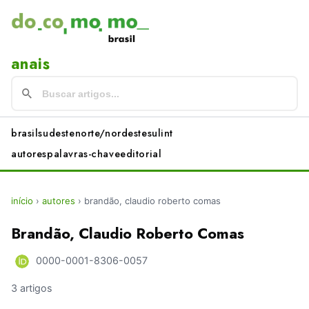
anais
brasil
sudeste
norte/nordeste
sul
int
autores
palavras-chave
editorial
início
›
autores
›
brandão, claudio roberto comas
Brandão, Claudio Roberto Comas
0000-0001-8306-0057
3 artigos