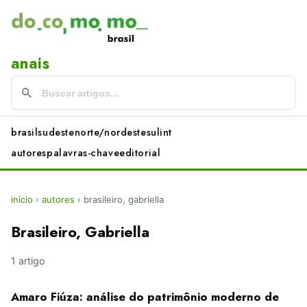
anais
brasil
sudeste
norte/nordeste
sul
int
autores
palavras-chave
editorial
início
›
autores
›
brasileiro, gabriella
Brasileiro, Gabriella
1 artigo
Amaro Fiúza: análise do patrimônio moderno de