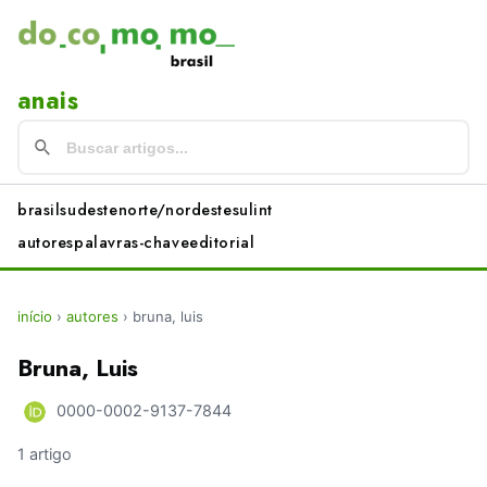
anais
brasil
sudeste
norte/nordeste
sul
int
autores
palavras-chave
editorial
início
›
autores
›
bruna, luis
Bruna, Luis
0000-0002-9137-7844
1 artigo