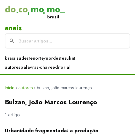
anais
brasil
sudeste
norte/nordeste
sul
int
autores
palavras-chave
editorial
início
›
autores
›
bulzan, joão marcos lourenço
Bulzan, João Marcos Lourenço
1 artigo
Urbanidade fragmentada: a produção