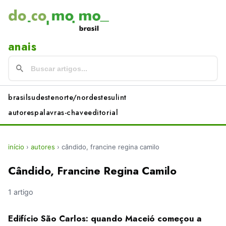
anais
brasil
sudeste
norte/nordeste
sul
int
autores
palavras-chave
editorial
início
›
autores
›
cândido, francine regina camilo
Cândido, Francine Regina Camilo
1 artigo
Edifício São Carlos: quando Maceió começou a