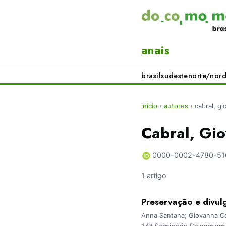
anais
brasil
sudeste
norte/nord
início
›
autores
›
cabral, g
Cabral, Gi
0000-0002-4780-51
1 artigo
Preservação e divul
Anna Santana; Giovanna Ca