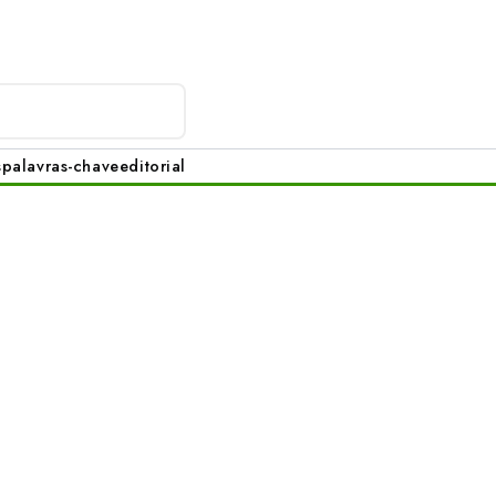
s
palavras-chave
editorial