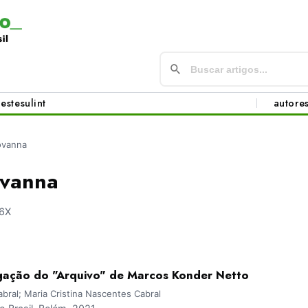
este
sul
int
autore
iovanna
ovanna
6X
gação do "Arquivo" de Marcos Konder Netto
bral; Maria Cristina Nascentes Cabral