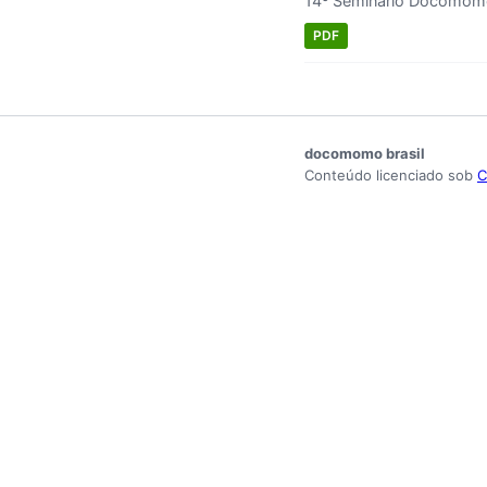
14º Seminário Docomomo
PDF
docomomo brasil
Conteúdo licenciado sob
C