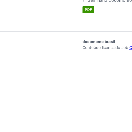
7º Seminário Docomomo 
PDF
docomomo brasil
Conteúdo licenciado sob
C