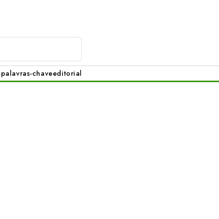
s
palavras-chave
editorial