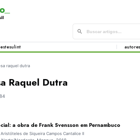
este
sul
int
autore
esa raquel dutra
sa Raquel Dutra
84
ocial: a obra de Frank Svensson em Pernambuco
Aristóteles de Siqueira Campos Cantalice II