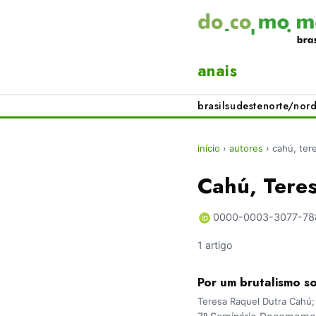
anais
brasil
sudeste
norte/nord
início
›
autores
›
cahú, ter
Cahú, Tere
0000-0003-3077-78
1 artigo
Por um brutalismo s
Teresa Raquel Dutra Cahú; 