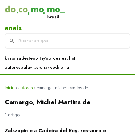
anais
brasil
sudeste
norte/nordeste
sul
int
autores
palavras-chave
editorial
início
›
autores
›
camargo, michel martins de
Camargo, Michel Martins de
1 artigo
Zalszupin e a Cadeira del Rey: restauro e