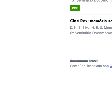
13º Seminário Docomomo 
PDF
Cine Rex: memória s
D. N. B. Silva; H. R. S. Me
6º Seminário Docomomo 
docomomo brasil
Conteúdo licenciado sob
C