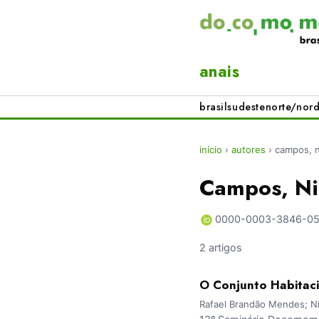
anais
brasil
sudeste
norte/nord
início
›
autores
›
campos, n
Campos, Ni
0000-0003-3846-0
2 artigos
O Conjunto Habitaci
Rafael Brandão Mendes; N