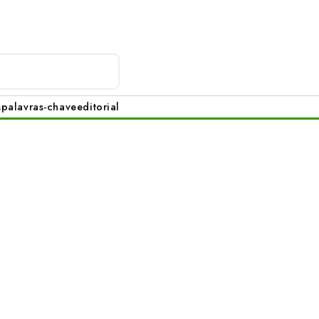
s
palavras-chave
editorial