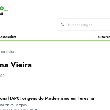
este
sul
int
autore
ina vieira
na Vieira
590
onal IAPC: origens do Modernismo em Teresina
ina Vieira Campos