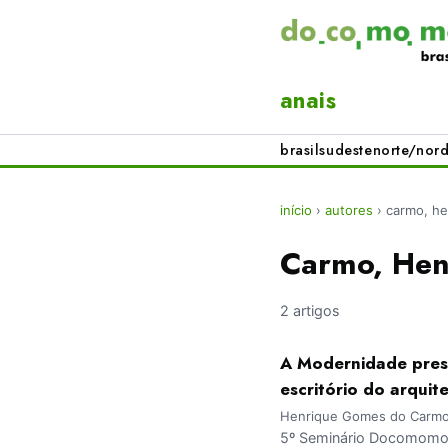
anais
brasil
sudeste
norte/nord
início
›
autores
›
carmo, h
Carmo, Hen
2 artigos
A Modernidade prese
escritório do arquit
Henrique Gomes do Carmo; 
5º Seminário Docomomo 