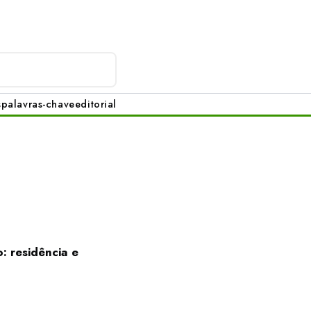
s
palavras-chave
editorial
: residência e