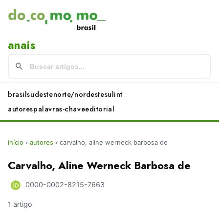
anais
brasil
sudeste
norte/nordeste
sul
int
autores
palavras-chave
editorial
início
›
autores
›
carvalho, aline werneck barbosa de
Carvalho, Aline Werneck Barbosa de
0000-0002-8215-7663
1 artigo