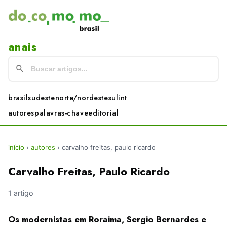
anais
brasil
sudeste
norte/nordeste
sul
int
autores
palavras-chave
editorial
início
›
autores
›
carvalho freitas, paulo ricardo
Carvalho Freitas, Paulo Ricardo
1 artigo
Os modernistas em Roraima, Sergio Bernardes e