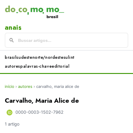
anais
brasil
sudeste
norte/nordeste
sul
int
autores
palavras-chave
editorial
início
›
autores
›
carvalho, maria alice de
Carvalho, Maria Alice de
0000-0003-1502-7962
1 artigo