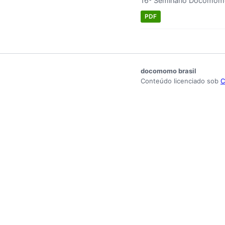
16º Seminário Docomomo 
PDF
docomomo brasil
Conteúdo licenciado sob
C