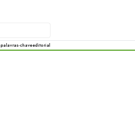
s
palavras-chave
editorial