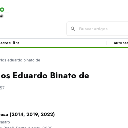
este
sul
int
autore
arlos eduardo binato de
los Eduardo Binato de
57
nesa (2014, 2019, 2022)
Castro