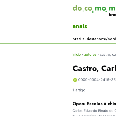
anais
brasil
sudeste
norte/nord
início
›
autores
›
castro, c
Castro, Car
0009-0004-2416-35
1 artigo
Open: Escolas à chi
Carlos Eduardo Binato de 