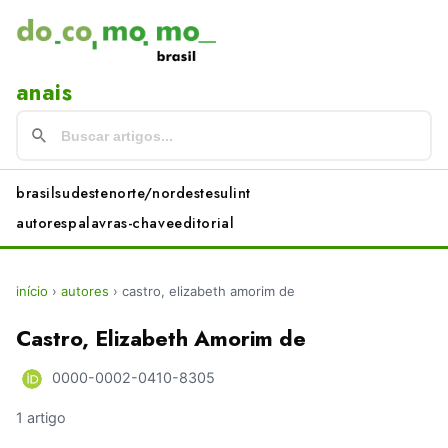
anais
brasil
sudeste
norte/nordeste
sul
int
autores
palavras-chave
editorial
início
›
autores
›
castro, elizabeth amorim de
Castro, Elizabeth Amorim de
0000-0002-0410-8305
1 artigo