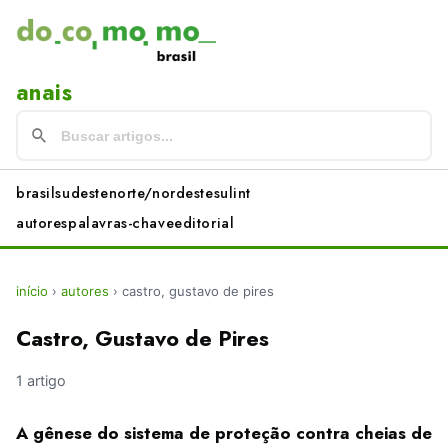
anais
brasil
sudeste
norte/nordeste
sul
int
autores
palavras-chave
editorial
início
›
autores
›
castro, gustavo de pires
Castro, Gustavo de Pires
1 artigo
A gênese do sistema de proteção contra cheias de