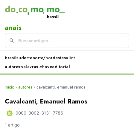
anais
brasil
sudeste
norte/nordeste
sul
int
autores
palavras-chave
editorial
início
›
autores
›
cavalcanti, emanuel ramos
Cavalcanti, Emanuel Ramos
0000-0002-3131-7786
1 artigo