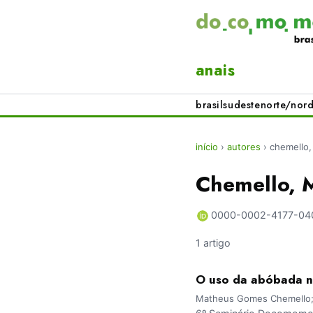
anais
brasil
sudeste
norte/nord
início
›
autores
›
chemello
Chemello, 
0000-0002-4177-04
1 artigo
O uso da abóbada na
Matheus Gomes Chemello; P