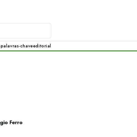
s
palavras-chave
editorial
gio Ferro