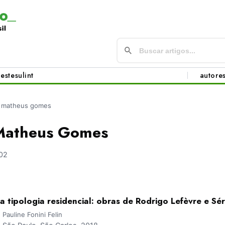
este
sul
int
autore
, matheus gomes
Matheus Gomes
02
 tipologia residencial: obras de Rodrigo Lefèvre e Sér
auline Fonini Felin