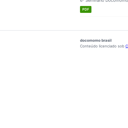
6º Seminário Docomomo 
PDF
docomomo brasil
Conteúdo licenciado sob
C