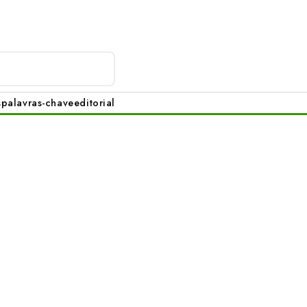
s
palavras-chave
editorial