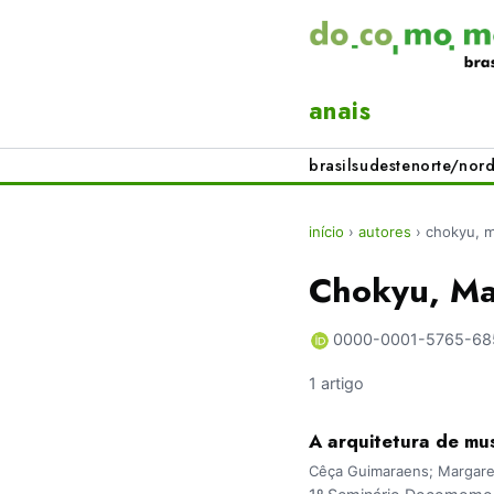
anais
brasil
sudeste
norte/nord
início
›
autores
›
chokyu, m
Chokyu, Ma
0000-0001-5765-68
1 artigo
A arquitetura de m
Cêça Guimaraens; Margaret