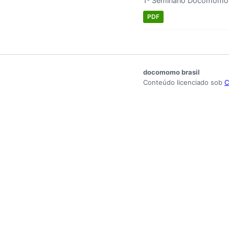
1º Seminário Docomomo 
PDF
docomomo brasil
Conteúdo licenciado sob
C