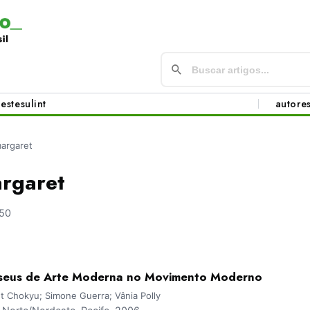
este
sul
int
autore
argaret
rgaret
50
useus de Arte Moderna no Movimento Moderno
 Chokyu; Simone Guerra; Vânia Polly