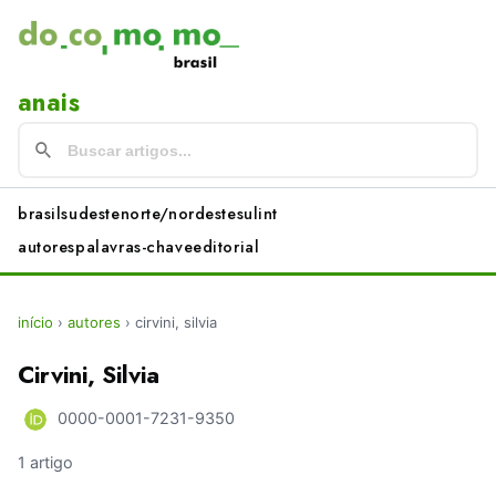
anais
brasil
sudeste
norte/nordeste
sul
int
autores
palavras-chave
editorial
início
›
autores
›
cirvini, silvia
Cirvini, Silvia
0000-0001-7231-9350
1 artigo