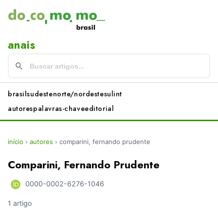
anais
brasil
sudeste
norte/nordeste
sul
int
autores
palavras-chave
editorial
início
›
autores
›
comparini, fernando prudente
Comparini, Fernando Prudente
0000-0002-6276-1046
1 artigo