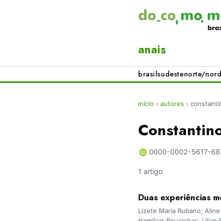
anais
brasil
sudeste
norte/nord
início
›
autores
›
constanti
Constantin
0000-0002-5617-68
1 artigo
Duas experiências mo
Lizete Maria Rubano; Aline
Hamílcar Boucinhas; Lilia