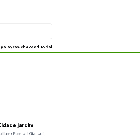
s
palavras-chave
editorial
Cidade Jardim
liano Pandori Giancoli;