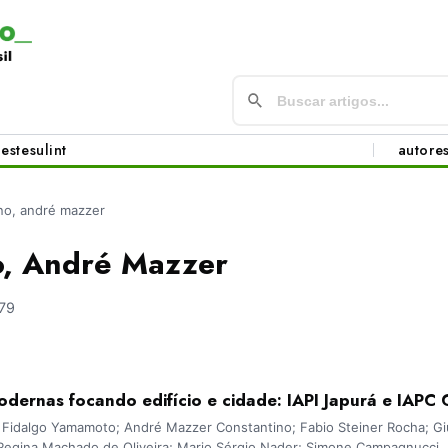
este
sul
int
autore
no, andré mazzer
o, André Mazzer
79
dernas focando edifício e cidade: IAPI Japurá e IAPC 
 Fidalgo Yamamoto; André Mazzer Constantino; Fabio Steiner Rocha; Giul
n Regina Machado de Oliveira; Mario Sérgio Nader; Simone Campagnucci