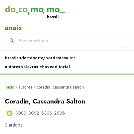
anais
brasil
sudeste
norte/nordeste
sul
int
autores
palavras-chave
editorial
início
›
autores
›
coradin, cassandra salton
Coradin, Cassandra Salton
0009-0002-6366-2696
9 artigos